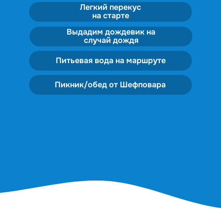
Легкий перекус
на старте
Выдадим дождевик на
случай дождя
Питьевая вода на маршруте
Пикник/обед от Шефповара