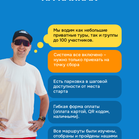
Мы водим как небольшие
приватные туры, так и группы
до 100 участников.
Система все включено –
нужно только приехать на
точку сбора
Есть парковка в шаговой
доступности от места
старта
Гибкая форма оплаты
(оплата картой, QR кодом,
наличными).
Все маршруты были изучены,
отобраны и пройдены нашими