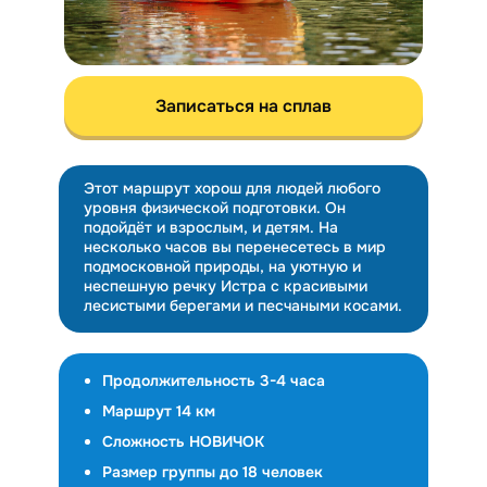
Записаться на сплав
Этот маршрут хорош для людей любого
уровня физической подготовки. Он
подойдёт и взрослым, и детям. На
несколько часов вы перенесетесь в мир
подмосковной природы, на уютную и
неспешную речку Истра с красивыми
лесистыми берегами и песчаными косами.
Продолжительность 3-4 часа
Маршрут 14 км
Сложность НОВИЧОК
Размер группы до 18 человек