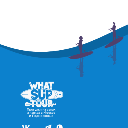
Прогулки на сапах
и каяках в Москве
и Подмосковье