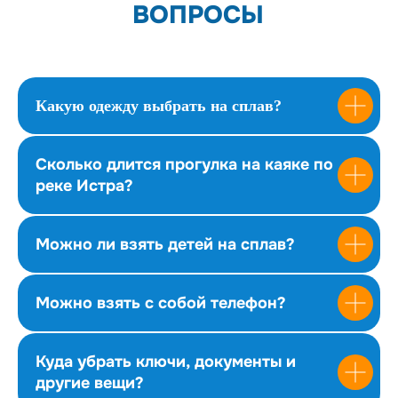
ВОПРОСЫ
Какую одежду выбрать на сплав?
Сколько длится прогулка на каяке по
реке Истра?
Можно ли взять детей на сплав?
Можно взять с собой телефон?
Куда убрать ключи, документы и
другие вещи?