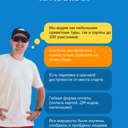
Мы водим как небольшие
приватные туры, так и группы до
100 участников.
Система все включено –
нужно только приехать на
точку сбора
Есть парковка в шаговой
доступности от места старта
Гибкая форма оплаты
(оплата картой, QR кодом,
наличными).
Все маршруты были изучены,
отобраны и пройдены нашими