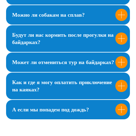
Можно ли собакам на сплав?
Будут ли нас кормить после прогулки на
байдарках?
Может ли отмениться тур на байдарках?
Как и где я могу оплатить приключение
на каяках?
А если мы попадем под дождь?