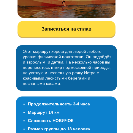
Записаться на сплав
Этот маршрут хорош для людей любого
уровня физической подготовки. Он подойдёт
и взрослым, и детям. На несколько часов вы
перенесетесь в мир подмосковной природы,
на уютную и неспешную речку Истра с
красивыми лесистыми берегами и
песчаными косами.
Продолжительность 3-4 часа
Маршрут 14 км
Сложность НОВИЧОК
Размер группы до 18 человек