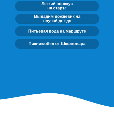
Легкий перекус
на старте
Выдадим дождевик на
случай дождя
Питьевая вода на маршруте
Пикник/обед от Шефповара