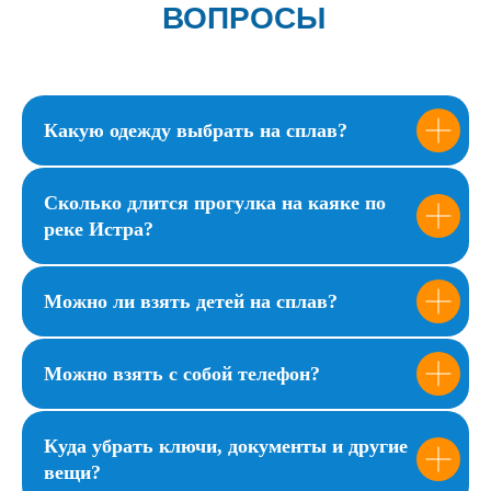
ВОПРОСЫ
Какую одежду выбрать на сплав?
Сколько длится прогулка на каяке по
реке Истра?
Можно ли взять детей на сплав?
Можно взять с собой телефон?
Куда убрать ключи, документы и другие
вещи?